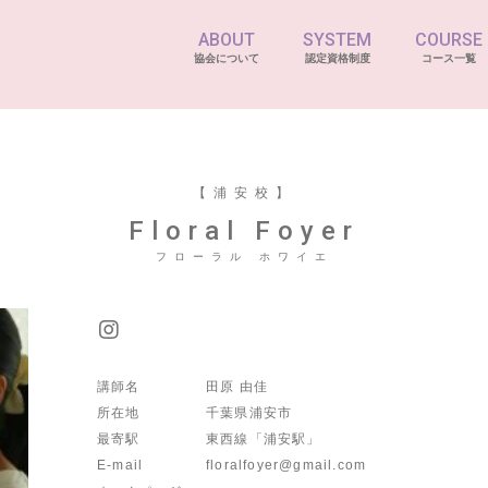
ABOUT
SYSTEM
COURSE
協会について
認定資格制度
コース一覧
【浦安校】
Floral Foyer
フローラル ホワイエ
講師名
田原 由佳
所在地
千葉県浦安市
最寄駅
東西線「浦安駅」
E-mail
floralfoyer@gmail.com