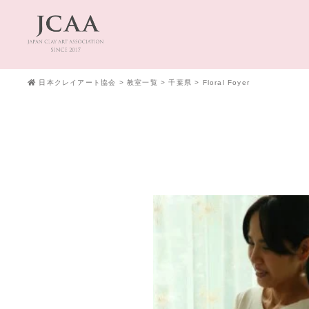
日本クレイアート協会
>
教室一覧
>
千葉県
>
Floral Foyer